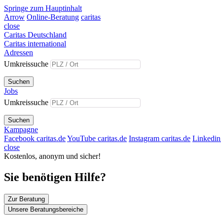
Springe zum Hauptinhalt
Arrow
Online-Beratung
caritas
close
Caritas Deutschland
Caritas international
Adressen
Umkreissuche
Suchen
Jobs
Umkreissuche
Suchen
Kampagne
Facebook caritas.de
YouTube caritas.de
Instagram caritas.de
Linkedin 
close
Kostenlos, anonym und sicher!
Sie benötigen Hilfe?
Zur Beratung
Unsere Beratungsbereiche