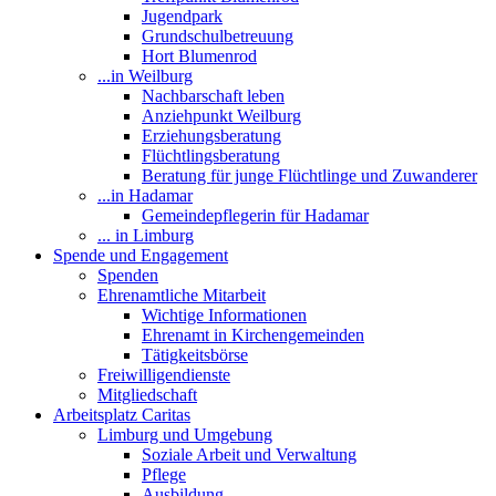
Jugendpark
Grundschulbetreuung
Hort Blumenrod
...in Weilburg
Nachbarschaft leben
Anziehpunkt Weilburg
Erziehungsberatung
Flüchtlingsberatung
Beratung für junge Flüchtlinge und Zuwanderer
...in Hadamar
Gemeindepflegerin für Hadamar
... in Limburg
Spende und Engagement
Spenden
Ehrenamtliche Mitarbeit
Wichtige Informationen
Ehrenamt in Kirchengemeinden
Tätigkeitsbörse
Freiwilligendienste
Mitgliedschaft
Arbeitsplatz Caritas
Limburg und Umgebung
Soziale Arbeit und Verwaltung
Pflege
Ausbildung