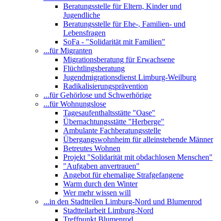
Beratungsstelle für Eltern, Kinder und
Jugendliche
Beratungsstelle für Ehe-, Familien- und
Lebensfragen
SoFa - "Solidarität mit Familien"
...für Migranten
Migrationsberatung für Erwachsene
Flüchtlingsberatung
Jugendmigrationsdienst Limburg-Weilburg
Radikalisierungsprävention
...für Gehörlose und Schwerhörige
...für Wohnungslose
Tagesaufenthaltsstätte "Oase"
Übernachtungsstätte "Herberge"
Ambulante Fachberatungsstelle
Übergangswohnheim für alleinstehende Männer
Betreutes Wohnen
Projekt "Solidarität mit obdachlosen Menschen"
"Aufgaben anvertrauen"
Angebot für ehemalige Strafgefangene
Warm durch den Winter
Wer mehr wissen will
...in den Stadtteilen Limburg-Nord und Blumenrod
Stadtteilarbeit Limburg-Nord
Treffpunkt Blumenrod