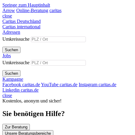
Springe zum Hauptinhalt
Arrow
Online-Beratung
caritas
close
Caritas Deutschland
Caritas international
Adressen
Umkreissuche
Suchen
Jobs
Umkreissuche
Suchen
Kampagne
Facebook caritas.de
YouTube caritas.de
Instagram caritas.de
Linkedin caritas.de
close
Kostenlos, anonym und sicher!
Sie benötigen Hilfe?
Zur Beratung
Unsere Beratungsbereiche