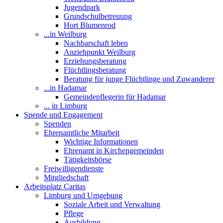
Jugendpark
Grundschulbetreuung
Hort Blumenrod
...in Weilburg
Nachbarschaft leben
Anziehpunkt Weilburg
Erziehungsberatung
Flüchtlingsberatung
Beratung für junge Flüchtlinge und Zuwanderer
...in Hadamar
Gemeindepflegerin für Hadamar
... in Limburg
Spende und Engagement
Spenden
Ehrenamtliche Mitarbeit
Wichtige Informationen
Ehrenamt in Kirchengemeinden
Tätigkeitsbörse
Freiwilligendienste
Mitgliedschaft
Arbeitsplatz Caritas
Limburg und Umgebung
Soziale Arbeit und Verwaltung
Pflege
Ausbildung