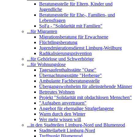
Beratungsstelle für Eltern, Kinder und
Jugendliche
Beratungsstelle für Ehe-, Familien- und
Lebensfragen
SoFa - "Solidarität mit Familien"
...für Migranten
Migrationsberatung für Erwachsene
Flüchtlingsberatung
Jugendmigrationsdienst Limburg-Weilburg
Radikalisierungsprävention
...für Gehörlose und Schwerhörige
...für Wohnungslose
Tagesaufenthaltsstätte "Oase"
Übernachtungsstätte "Herberge"
Ambulante Fachberatungsstelle
Übergangswohnheim für alleinstehende Männer
Betreutes Wohnen
Projekt "Solidarität mit obdachlosen Menschen"
"Aufgaben anvertrauen"
Angebot für ehemalige Strafgefangene
Warm durch den Winter
Wer mehr wissen will
...in den Stadtteilen Limburg-Nord und Blumenrod
Stadtteilarbeit Limburg-Nord
Treffpunkt Blumenrod